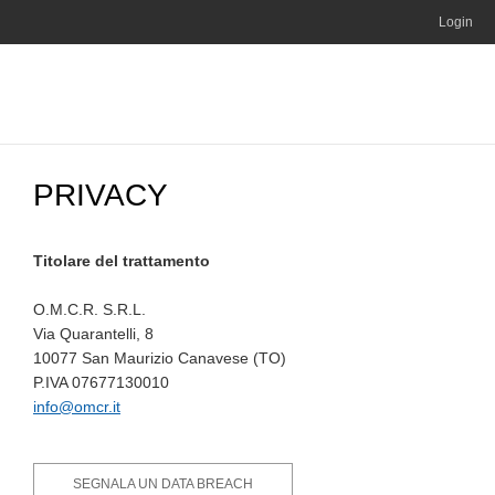
Login
PRIVACY
Titolare del trattamento
O.M.C.R. S.R.L.
Via Quarantelli, 8
10077 San Maurizio Canavese (TO)
P.IVA 07677130010
info@omcr.it
SEGNALA UN DATA BREACH