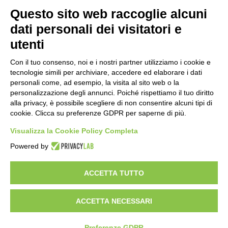
Questo sito web raccoglie alcuni
Nome
Tipo
Modificato
dati personali dei visitatori e
utenti
Cad 3d
folder
07/01/2025
Con il tuo consenso, noi e i nostri partner utilizziamo i cookie e
Cataloghi
folder
21/08/2025
tecnologie simili per archiviare, accedere ed elaborare i dati
personali come, ad esempio, la visita al sito web o la
Informazioni tecniche
folder
09/05/2025
personalizzazione degli annunci. Poiché rispettiamo il tuo diritto
alla privacy, è possibile scegliere di non consentire alcuni tipi di
Manuali uso e manutenzione
folder
20/06/2025
cookie. Clicca su preferenze GDPR per saperne di più.
CE
Visualizza la Cookie Policy Completa
Powered by
ACCETTA TUTTO
ACCETTA NECESSARI
© 2026 OMCR Srl - Italy - P.IVA 07677130010 |
Privacy
|
Whistleblowing
|
Preferenze GDPR