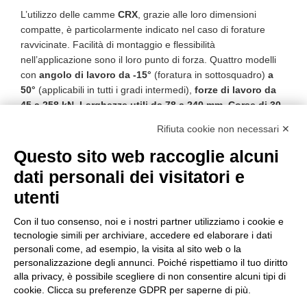
L’utilizzo delle camme
CRX
, grazie alle loro dimensioni
compatte, è particolarmente indicato nel caso di forature
ravvicinate. Facilità di montaggio e flessibilità
nell’applicazione sono il loro punto di forza. Quattro modelli
con
angolo di lavoro da -15°
(foratura in sottosquadro)
a
50°
(applicabili in tutti i gradi intermedi),
forze di lavoro da
45 a 258 kN. Larghezze utili da 78 a 240 mm. Corse di 30
e 48 mm per la CRX01, di 48, 78 e 98 mm
per gli altri
Rifiuta cookie non necessari ✕
modelli.
Nuovi ganci di sicurezza
per l’estrazione.
Cunei di
azionamento normalizzati per angoli di lavoro da -15° a
Questo sito web raccoglie alcuni
50°
(a passi di 5°).
Sensore per il controllo di posizione
dati personali dei visitatori e
del cursore.
utenti
Con il tuo consenso, noi e i nostri partner utilizziamo i cookie e
Unità a Camme a Rullo CRX
tecnologie simili per archiviare, accedere ed elaborare i dati
personali come, ad esempio, la visita al sito web o la
personalizzazione degli annunci. Poiché rispettiamo il tuo diritto
22/07/2025
alla privacy, è possibile scegliere di non consentire alcuni tipi di
cookie. Clicca su preferenze GDPR per saperne di più.
Download (6,6Mb)